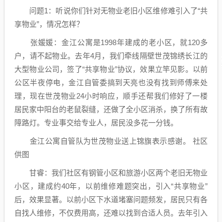
问题1：听说你们针对无物业老旧小区维修难引入了“共
享物业”，情况怎样？
张媛媛：金江公寓是1998年建成的老小区，就120多
户，请不起物业。去年4月，我们牵线隔壁世茂锦绣长江的
大型物业公司，签了“共享物业”协议，效果立竿见影。以前
公区半夜停电，金江自管委搞到天亮也没有找到师傅来处
理，现在世茂物业24小时响应，顺手还帮我们修好了一楼
居民家中阳台的老鼠裂缝，还做了全小区消杀，换了所有故
障路灯。专业事交给专业人，居民没多花一分钱。
金江公寓自管队为世茂物业送上锦旗表示感谢。 社区
供图
甘睿：我们社区有钢管小区和旅游小区两个老旧无物业
小区，建成约40年，以前维修难题突出，引入“共享物业”
后，效果显著。以前小区下水道堵塞问题频发，居民只有各
自找人维修，不仅费用高，还难以找到合适人员。去年引入