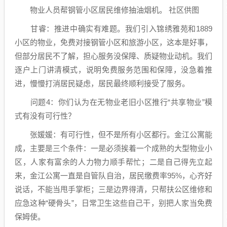
物业人员帮钢管小区居民维修抽油烟机。 社区供图
甘睿：推进中确实有难题。我们引入锦绣雅苑和1889
小区的物业，免费对接钢管小区和旅游小区，这本是好事，
但部分居民不了解，担心服务没保障、质疑物业动机。我们
逐户上门讲清模式，说明免费服务范围和保障，没急着推
进，慢慢打消居民疑虑，居民最终顺利接受了服务。
问题4：你们认为在无物业老旧小区推行“共享物业”模
式有没有可行性？
张媛媛：有可行性，但不是所有小区都行。金江公寓能
成，主要是三个条件：一是必须挨着一个成熟的大型物业小
区，人家有富余的人力物力顺手帮忙；二是自己得先立起
来，金江公寓一直是自管队自治，居民缴费率95%，心齐好
说话，不能当甩手掌柜；三是边界得清，只帮扶公区维修和
应急这种“硬骨头”，日常卫生这些自己干，别把人家当免费
保姆使。