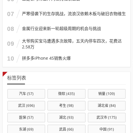
07
严寒侵袭下的生存挑战，流浪汉依赖木板与破旧衣物维生
08
金属行业迎来新一轮超级周期的机会与挑战
大爷购买宝马遭遇多次故障，五天内停车四次，花费达
09
2.58万
10
拼多多iPhone 4S销售火爆
标签列表
汽车
(57)
微软
(435)
销量
(109)
武汉
(696)
考生
(98)
湖北省
(84)
医保
(57)
湖北
(93)
武汉市
(175)
东湖
(69)
武昌
(66)
中国
(91)