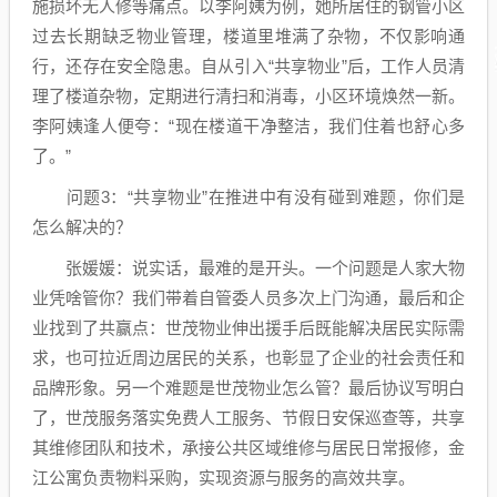
施损坏无人修等痛点。以李阿姨为例，她所居住的钢管小区
过去长期缺乏物业管理，楼道里堆满了杂物，不仅影响通
行，还存在安全隐患。自从引入“共享物业”后，工作人员清
理了楼道杂物，定期进行清扫和消毒，小区环境焕然一新。
李阿姨逢人便夸：“现在楼道干净整洁，我们住着也舒心多
了。”
问题3：“共享物业”在推进中有没有碰到难题，你们是
怎么解决的？
张媛媛：说实话，最难的是开头。一个问题是人家大物
业凭啥管你？我们带着自管委人员多次上门沟通，最后和企
业找到了共赢点：世茂物业伸出援手后既能解决居民实际需
求，也可拉近周边居民的关系，也彰显了企业的社会责任和
品牌形象。另一个难题是世茂物业怎么管？最后协议写明白
了，世茂服务落实免费人工服务、节假日安保巡查等，共享
其维修团队和技术，承接公共区域维修与居民日常报修，金
江公寓负责物料采购，实现资源与服务的高效共享。