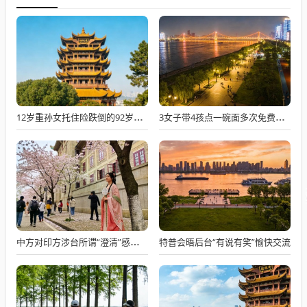
12岁重孙女托住险跌倒的92岁太爷爷
3女子带4孩点一碗面多次免费续面
特普会晤后台“有说有笑”愉快交流
中方对印方涉台所谓“澄清”感到意外