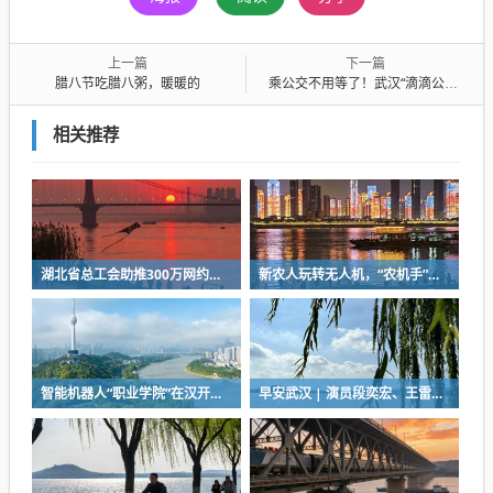
上一篇
下一篇
腊八节吃腊八粥，暖暖的
乘公交不用等了！武汉“滴滴公交”上路
相关推荐
湖北省总工会助推300万网约车司机降佣金
新农人玩转无人机，“农机手”赛项最热门
智能机器人“职业学院”在汉开学，教材就是人类的一举一动
早安武汉 | 演员段奕宏、王雷，在武汉获聘