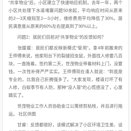
“共享物业”后，小区建立了快速响应机制。去年一年，两个
小区共处理下水道堵塞问题50余起，平均响应时间从原来
的2—3天缩短至2—3小时，维修费用平均降低了30%，居
民满意度从原来的60%左右提高到了90%以上。
问题2：居民们目前对“共享物业”的反馈如何？
张媛媛：居民们都反映新模式“管用”。拿4年前搬来的
王师傅来说，他家阳台下的裂缝招虫鼠，外面找人修要几百
块，一直拖着。签约第二天，世茂物业带着材料上门，没要
钱，一次性补得严严实实。王师傅现在逢人就说：“到底是
专业的，比我自己折腾强多了。”大家发现，楼道灯坏了有
人修，白蚁季节有人防，那种“没人管”的心慌感没了，心里
踏实了。
世茂物业工作人员协助金江公寓修剪枯枝，并且进行拖
运。 社区供图
甘睿：反馈都很好，该模式解决了小区环境卫生差、设