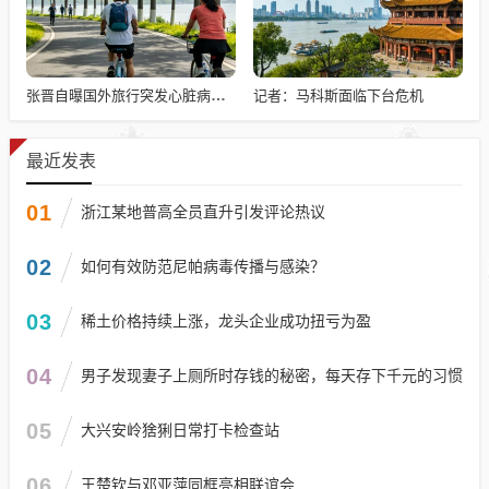
记者：马科斯面临下台危机
张晋自曝国外旅行突发心脏病险丧命
最近发表
01
浙江某地普高全员直升引发评论热议
02
如何有效防范尼帕病毒传播与感染？
03
稀土价格持续上涨，龙头企业成功扭亏为盈
04
男子发现妻子上厕所时存钱的秘密，每天存下千元的习惯
05
大兴安岭猞猁日常打卡检查站
06
王楚钦与邓亚萍同框亮相联谊会