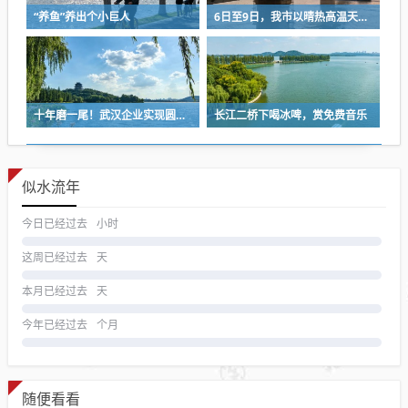
“养鱼”养出个小巨人
6日至9日，我市以晴热高温天气为主
十年磨一尾！武汉企业实现圆口铜鱼规模化繁育
长江二桥下喝冰啤，赏免费音乐
似水流年
今日已经过去
小时
这周已经过去
天
本月已经过去
天
今年已经过去
个月
随便看看