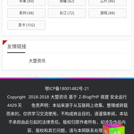
苹果
(89)
荣耀
(82)
芯片
(86)
系列
(98)
长江
(72)
游戏
(88)
显卡
(102)
友情链接
大楚资讯
鄂ICP备18001482号-21
大楚资讯
Z-BlogPHP
Copyright
2018-2018
基于
搭建 安全运行
4429
天
免责声明：本站来源于从互联网上收集、整理或转载
而来的，仅供学习交流使用，不构成商业目的，请谨慎参阅，本站
不承担由此引起的法律责任。版权归原作者所有，如涉及作品内
汉
挺
武
住
湖北
油
武
汉
加
容、版权和其它问题，请与本网联系处理。
中国
加油