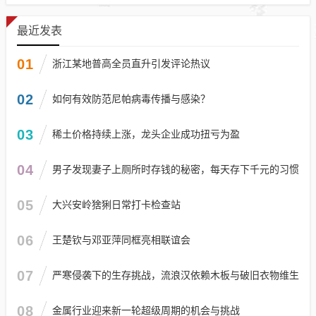
最近发表
01
浙江某地普高全员直升引发评论热议
02
如何有效防范尼帕病毒传播与感染？
03
稀土价格持续上涨，龙头企业成功扭亏为盈
04
男子发现妻子上厕所时存钱的秘密，每天存下千元的习惯
05
大兴安岭猞猁日常打卡检查站
06
王楚钦与邓亚萍同框亮相联谊会
07
严寒侵袭下的生存挑战，流浪汉依赖木板与破旧衣物维生
08
金属行业迎来新一轮超级周期的机会与挑战