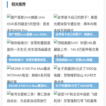
相关推荐
国产首款2nm旗舰 vivo X500系列敲定9月登场：首发天玑9600 Pro
此举是卡自己的脖子！美国光模块禁令遭反呛：两年内根本找不到替代
宿命般缘分！张雪和董路竟是同一天生日 庆生现场画面流出
顶级旗舰SUV！仰望U8L鼎藏版上市：145.8万配甲骨文黄金车标
REDMI K100 Pro Max塞进9070mAh电池：刷新K系列容量纪录
女子用漏洞0元买了3000台电器：货物堆积如山 8小时才清点完