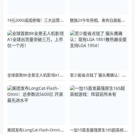
19元200G或成绝唱！三大运营商关停所有第三方渠道：被指变相涨价
魅族23今年亮相，舍弃白面板设计，白面板手机成绝版传统
全球首款8K全景无人机影翎A1全球出货量突破三万，上市仅一个月！
至少能省点钱了 猫头鹰确认：现有LGA 1851散热器全面支持LGA 1954！
美团发布LongCat-Flash-Omni：总参数达5600亿 开源最先进水平
一加15首发最强原生165超高帧游戏：阵容前所未有