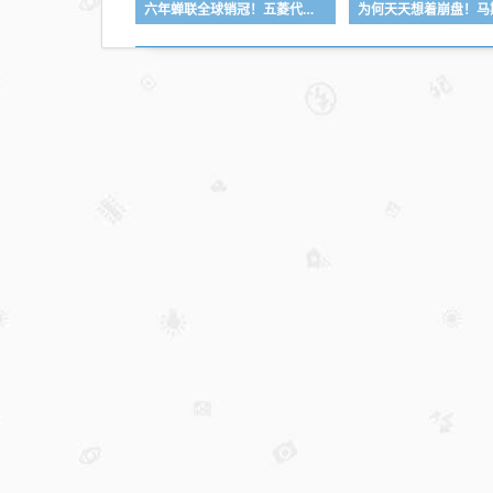
六年蝉联全球销冠！五菱代步车销量破300万辆：宏光MINIEV扛了195万辆
3》
降至
7.4
分暂
居第
二