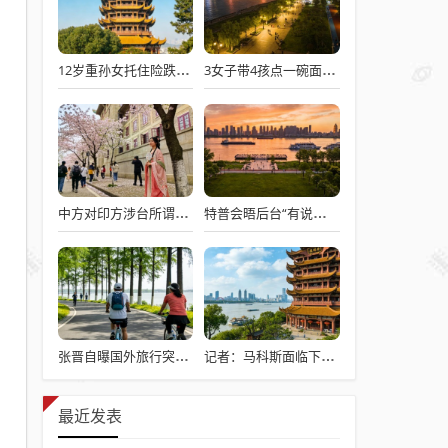
12岁重孙女托住险跌倒的92岁太爷爷
3女子带4孩点一碗面多次免费续面
中方对印方涉台所谓“澄清”感到意外
特普会晤后台“有说有笑”愉快交流
张晋自曝国外旅行突发心脏病险丧命
记者：马科斯面临下台危机
最近发表