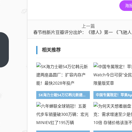
海
上一篇
春节档新片豆瓣评分出炉：《镖人》第一 《飞驰人生3》降至7.4分暂
春节
相关推荐
档新
片豆
上一
篇
瓣评
分出
炉：
《镖
SK海力士砸54万亿韩元新建两座晶圆厂：扩容内存产能！最快2028年投产
人》
第一
《飞
驰人
生