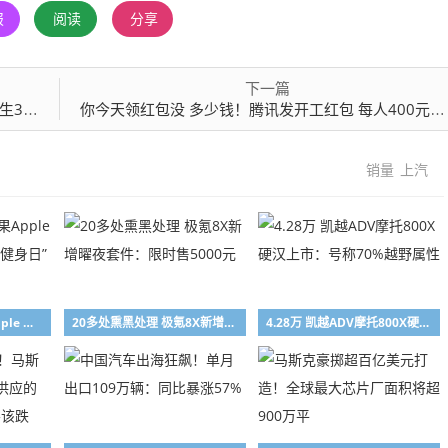
报
阅读
分享
下一篇
居第二
你今天领红包没 多少钱！腾讯发开工红包 每人400元：还有随机加油包
销量
上汽
中国专属限定！苹果Apple Watch今日可获“全民健身日”限量版奖章
20多处熏黑处理 极氪8X新增曜夜套件：限时售5000元
4.28万 凯越ADV摩托800X硬汉上市：号称70%越野属性