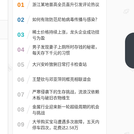
01
浙江某地普高全员直升引发评论热议
02
如何有效防范尼帕病毒传播与感染？
稀土价格持续上涨，龙头企业成功扭
03
亏为盈
你今
男子发现妻子上厕所时存钱的秘密，
04
天领
每天存下千元的习惯
红包
下一
05
大兴安岭猞猁日常打卡检查站
篇
没
多少
06
王楚钦与邓亚萍同框亮相联谊会
钱！
腾讯
严寒侵袭下的生存挑战，流浪汉依赖
07
木板与破旧衣物维生
发开
工红
金属行业迎来新一轮超级周期的机会
08
与挑战
包
每人
大爷购买宝马遭遇多次故障，五天内
09
停车四次，花费达2.58万
400