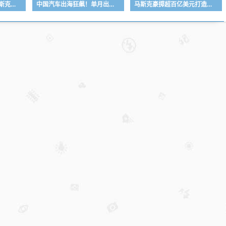
为何天天想着崩盘！马斯克：需求增速至少是供应的10倍 存储价格该涨不该跌
中国汽车出海狂飙！单月出口109万辆：同比暴涨57%
马斯克豪掷超百亿美元打造！全球最大芯片厂面积将超900万平