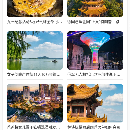
德国总理企图“上桌”特朗普回怼
九三纪念活动8万只气球全部可降解
女子剖腹产住院11天16万金饰被偷
俄军无人机拆出欧洲部件说明什么
林诗栋惜败后国乒男单如何突围
爸爸将女儿置于铁锅洗澡引发争议，生死攸关的选择