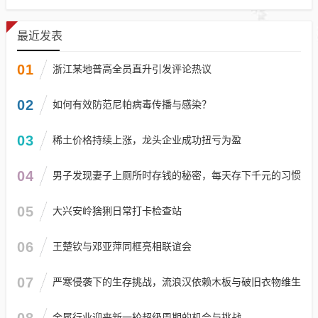
最近发表
01
浙江某地普高全员直升引发评论热议
02
如何有效防范尼帕病毒传播与感染？
03
稀土价格持续上涨，龙头企业成功扭亏为盈
04
男子发现妻子上厕所时存钱的秘密，每天存下千元的习惯
05
大兴安岭猞猁日常打卡检查站
06
王楚钦与邓亚萍同框亮相联谊会
07
严寒侵袭下的生存挑战，流浪汉依赖木板与破旧衣物维生
08
金属行业迎来新一轮超级周期的机会与挑战