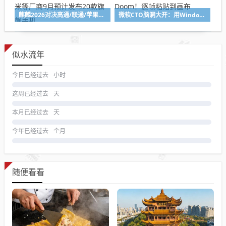
麒麟2026对决高通/联通/苹果2nm新U！苹果、华为、小米等厂商9月预计发布20款旗舰手机
微软CTO脑洞大开：用Windows画图当显示器跑Doom！逐帧粘贴到画布
似水流年
今日已经过去
小时
这周已经过去
天
本月已经过去
天
今年已经过去
个月
随便看看