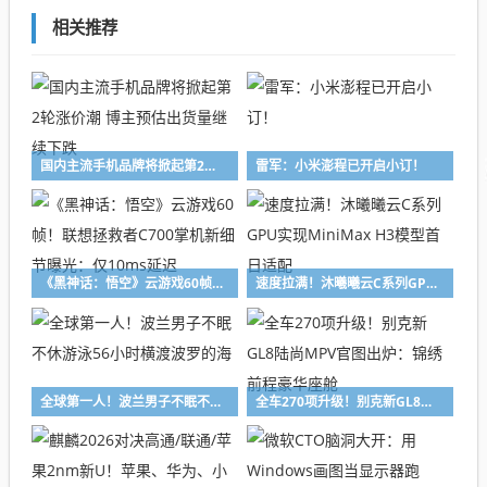
相关推荐
国内主流手机品牌将掀起第2轮涨价潮 博主预估出货量继续下跌
雷军：小米澎程已开启小订！
《黑神话：悟空》云游戏60帧！联想拯救者C700掌机新细节曝光：仅10ms延迟
速度拉满！沐曦曦云C系列GPU实现MiniMax H3模型首日适配
全球第一人！波兰男子不眠不休游泳56小时横渡波罗的海
全车270项升级！别克新GL8陆尚MPV官图出炉：锦绣前程豪华座舱