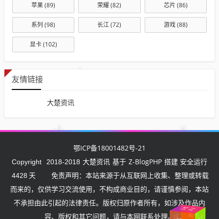
苹果
(89)
荣耀
(82)
芯片
(86)
系列
(98)
长江
(72)
游戏
(88)
显卡
(102)
友情链接
大楚资讯
鄂ICP备18001482号-21
大楚资讯
Z-BlogPHP
Copyright
2018-2018
基于
搭建 安全运行
4428
天
免责声明：本站来源于从互联网上收集、整理或转载
而来的，仅供学习交流使用，不构成商业目的，请谨慎参阅，本站
不承担由此引起的法律责任。版权归原作者所有，如涉及作品内
武
汉
挺
住
湖北
油
武
汉
加
容、版权和其它问题，请与本网联系处理。