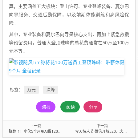
算，主要涵盖五大板块：登山许可、专业登峰装备、夏尔巴
向导服务、交通后勤保障，以及前期体能训练和高风险保
险。
其中，专业装备和夏尔巴向导是核心支出，再加上紧急救援
等预留费用，普通人登顶珠峰的总花费通常在50万至100万
元不等。
万元
珠峰
标签：
海报
阅读
分享
上一篇
下一篇
赚翻了！小伙5个月用AI做120多个App：只需验收上架 90%都有付费用户
今天情人节 微信开放520元大额红包 官方提醒警惕网络诈骗