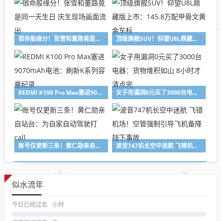
宿命般缘分！张雪和董路竟是同一天生日 庆生现场画面流出
顶级旗舰SUV！仰望U8L鼎藏版上市：145.8万配甲骨文黄金车标
REDMI K100 Pro Max塞进9070mAh电池：刷新K系列容量纪录
女子用漏洞0元买了3000台电器：货物堆积如山 8小时才清点完
账号仅更新三条！黄仁勋亲自站台：为自家自动驾驶打call
波音747机长空中迷航 飞错机场！空管强制引导飞机备降 挡下事故
似水流年
今日已经过去
小时