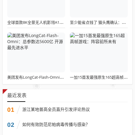
全球首款8K全景无人机影翎A1全球出货量突破三万，上市仅一个月！
至少能省点钱了 猫头鹰确认：现有LGA 1851散热器全面支持LGA 1954！
美团发布LongCat-Flash-Omni：总参数达5600亿 开源最先进水平
一加15首发最强原生165超高帧游戏：阵容前所未有
最近发表
01
浙江某地普高全员直升引发评论热议
02
如何有效防范尼帕病毒传播与感染？