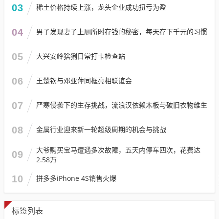
03
稀土价格持续上涨，龙头企业成功扭亏为盈
04
男子发现妻子上厕所时存钱的秘密，每天存下千元的习惯
05
大兴安岭猞猁日常打卡检查站
06
王楚钦与邓亚萍同框亮相联谊会
07
严寒侵袭下的生存挑战，流浪汉依赖木板与破旧衣物维生
08
金属行业迎来新一轮超级周期的机会与挑战
大爷购买宝马遭遇多次故障，五天内停车四次，花费达
09
2.58万
10
拼多多iPhone 4S销售火爆
标签列表