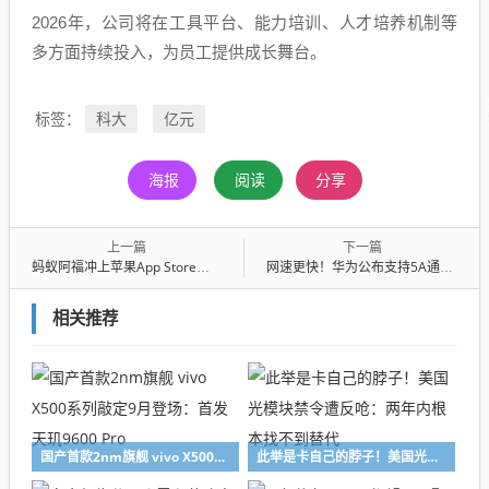
2026年，公司将在工具平台、能力培训、人才培养机制等
多方面持续投入，为员工提供成长舞台。
科大
亿元
标签：
海报
阅读
分享
上一篇
下一篇
蚂蚁阿福冲上苹果App Store总榜第一！前四全是阿里、字节、腾讯AI应用
网速更快！华为公布支持5A通信机型：覆盖Mate、Pura、nova等系列
相关推荐
国产首款2nm旗舰 vivo X500系列敲定9月登场：首发天玑9600 Pro
此举是卡自己的脖子！美国光模块禁令遭反呛：两年内根本找不到替代