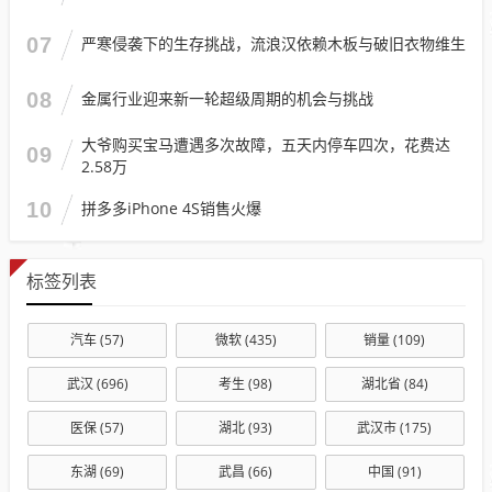
07
严寒侵袭下的生存挑战，流浪汉依赖木板与破旧衣物维生
08
金属行业迎来新一轮超级周期的机会与挑战
大爷购买宝马遭遇多次故障，五天内停车四次，花费达
09
2.58万
10
拼多多iPhone 4S销售火爆
标签列表
汽车
(57)
微软
(435)
销量
(109)
武汉
(696)
考生
(98)
湖北省
(84)
医保
(57)
湖北
(93)
武汉市
(175)
东湖
(69)
武昌
(66)
中国
(91)