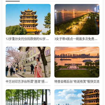
12岁重孙女托住险跌倒的92岁太爷爷
3女子带4孩点一碗面多次免费续面
特普会晤后台“有说有笑”愉快交流
中方对印方涉台所谓“澄清”感到意外