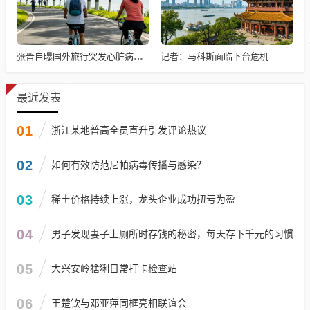
记者：马科斯面临下台危机
张晋自曝国外旅行突发心脏病险丧命
最近发表
01
浙江某地普高全员直升引发评论热议
02
如何有效防范尼帕病毒传播与感染？
03
稀土价格持续上涨，龙头企业成功扭亏为盈
04
男子发现妻子上厕所时存钱的秘密，每天存下千元的习惯
05
大兴安岭猞猁日常打卡检查站
06
王楚钦与邓亚萍同框亮相联谊会