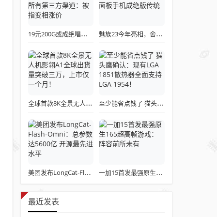
19元200G或成绝唱！三大运营商关停所有第三方渠道：被指变相涨价
魅族23今年亮相，舍弃白面板设计，白面板手机成绝版传统
全球首款8K全景无人机影翎A1全球出货量突破三万，上市仅一个月！
至少能省点钱了 猫头鹰确认：现有LGA 1851散热器全面支持LGA 1954！
美团发布LongCat-Flash-Omni：总参数达5600亿 开源最先进水平
一加15首发最强原生165超高帧游戏：阵容前所未有
最近发表