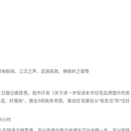
甸新闻、江汉之声、武昌民政、佛祖岭之窗等
日报记者获悉，我市印发《关于进一步促进本市住宅品质提升的若
造、好服务”，推出9项具体举措，推动住宅建设从“有房住”到“住好
5小时
山东隧道全隧贯通，宜兴高铁向着全线通车迈出关键一步。宜兴高铁