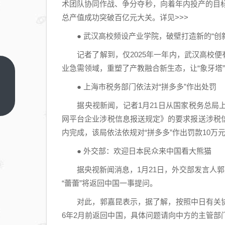
术团队协同作战、争分夺秒，向着年内投产的目标
总产值成功突破百亿元大关。详见>>>
● 武汉高校频设产业学院，破壁打造新的“创新
记者了解到，仅2025年一年内，武汉高校便有20
业急需领域，重塑了产教融合新生态，让“象牙塔”变
乒乓
● 上海市税务部门依法对“拼多多”作出处罚
球亚
洲
上一
据央视新闻，记者1月21日从国家税务总局上
篇
杯：
网平台企业涉税信息报送规定》的要求报送涉税
孙颖
内完成，该局依法依规对“拼多多”作出罚款10万元
莎首
● 外交部：欢迎日本民众来中国看大熊猫
夺女
单冠
据央视新闻消息，1月21日，外交部发言人郭
军,
“蕾蕾”将返回中国一事提问。
王楚
对此，郭嘉昆表示，据了解，按照中日有关协议，
钦成
6年2月前返回中国，具体问题请向中方的主管
功卫