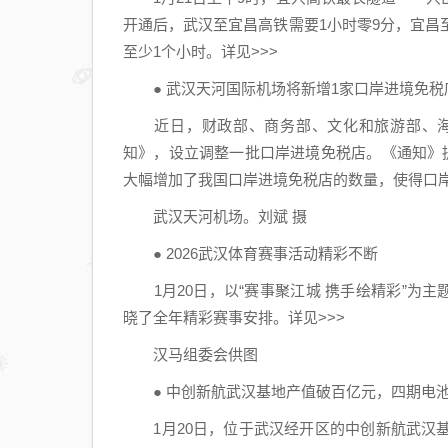
开通后，武汉至宜昌高铁需要1小时零9分，宜昌
至少1个小时。详见>>>
● 武汉天河国际机场将新增1家口岸进境免税
近日，财政部、商务部、文化和旅游部、海
知》，设立调整一批口岸进境免税店。《通知》
大幅增加了我国口岸进境免税店的数量，使得口岸
武汉天河机场。刘斌 摄
● 2026武汉体育赛事活动精彩不断
1月20日，以“赛事聚江城 携手绘精彩”为主题
晓了全年精彩赛事安排。详见>>>
汉马组委会供图
● 中创新航武汉基地产值破百亿元，四期电池
1月20日，位于武汉经开区的中创新航武汉基