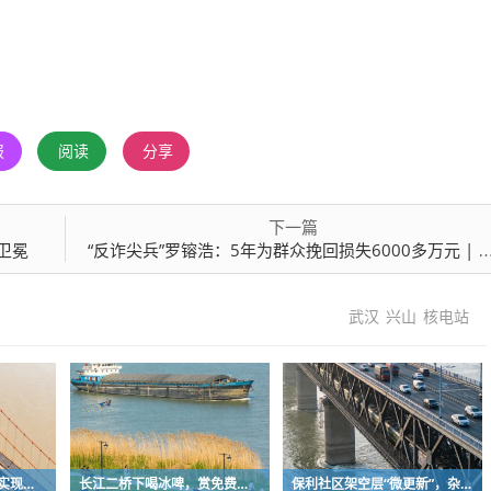
报
阅读
分享
下一篇
卫冕
“反诈尖兵”罗镕浩：5年为群众挽回损失6000多万元 | 徳耀江城
武汉
兴山
核电站
十年磨一尾！武汉企业实现圆口铜鱼规模化繁育
长江二桥下喝冰啤，赏免费音乐
保利社区架空层“微更新”，杂物堆放区变身健身活动室