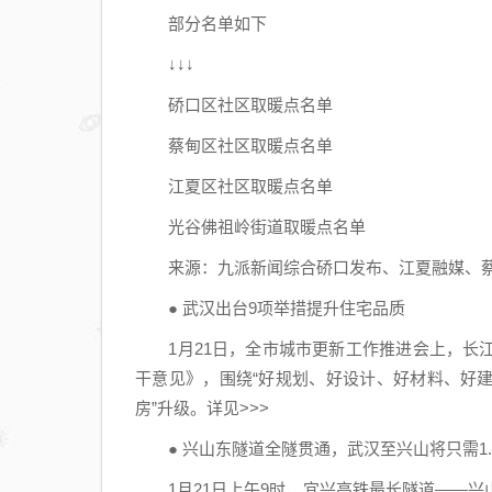
部分名单如下
↓↓↓
硚口区社区取暖点名单
蔡甸区社区取暖点名单
江夏区社区取暖点名单
光谷佛祖岭街道取暖点名单
来源：九派新闻综合硚口发布、江夏融媒、蔡
● 武汉出台9项举措提升住宅品质
1月21日，全市城市更新工作推进会上，长江
干意见》，围绕“好规划、好设计、好材料、好建
房”升级。详见>>>
● 兴山东隧道全隧贯通，武汉至兴山将只需1.
1月21日上午9时，宜兴高铁最长隧道——兴