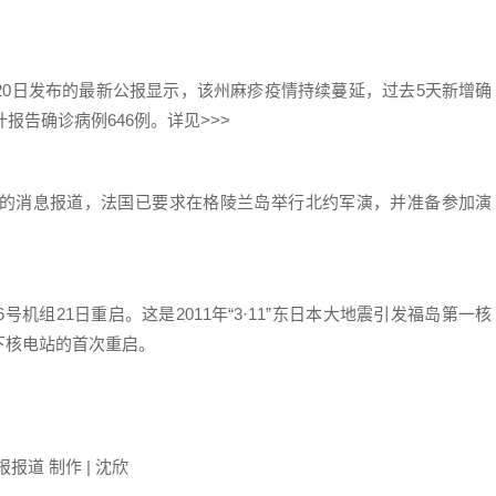
日发布的最新公报显示，该州麻疹疫情持续蔓延，过去5天新增确
报告确诊病例646例。详见>>>
的消息报道，法国已要求在格陵兰岛举行北约军演，并准备参加演
21日重启。这是2011年“3·11”东日本大地震引发福岛第一核
下核电站的首次重启。
道 制作 | 沈欣