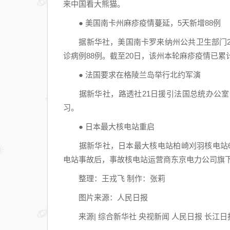
来中国看大熊猫。
冕
● 美国南卡州麻疹疫情蔓延，5天新增88例
据新华社，美国南卡罗来纳州公共卫生部门20
诊病例88例。截至20日，该州本轮麻疹疫情已累计
● 法国要求在格陵兰岛举行北约军演
据新华社，路透社21日援引法国总统办公室
习。
● 日本最大核电站重启
据新华社，日本最大核电站柏崎刈羽核电站6号机组
电站事故后，事故核电站运营商东京电力公司旗
整理：王戎飞 制作：张莉
图片来源：人民日报
来源| 综合新华社 央视新闻 人民日报 长江日报报