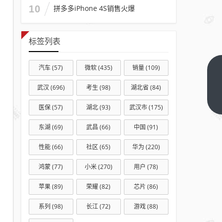
10
拼多多iPhone 4S销售火爆
标签列表
汽车
(57)
微软
(435)
销量
(109)
“反诈
尖兵”
武汉
(696)
考生
(98)
湖北省
(84)
罗镕
下一
医保
(57)
湖北
(93)
武汉市
(175)
篇
浩：
5年
东湖
(69)
武昌
(66)
中国
(91)
为群
性能
(66)
社区
(65)
华为
(220)
众挽
回损
鸿蒙
(77)
小米
(270)
用户
(78)
失
苹果
(89)
荣耀
(82)
芯片
(86)
6000
多万
系列
(98)
长江
(72)
游戏
(88)
元 |