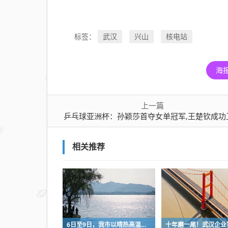
武汉
兴山
核电站
标签：
海
上一篇
乒乓球亚洲杯：孙颖莎首夺女单冠军,王楚钦成功
相关推荐
6日至9日，我市以晴热高温天气为主