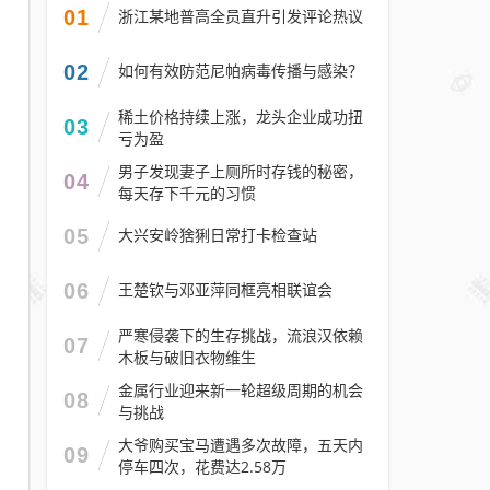
01
浙江某地普高全员直升引发评论热议
02
如何有效防范尼帕病毒传播与感染？
稀土价格持续上涨，龙头企业成功扭
03
亏为盈
男子发现妻子上厕所时存钱的秘密，
04
每天存下千元的习惯
05
大兴安岭猞猁日常打卡检查站
06
王楚钦与邓亚萍同框亮相联谊会
严寒侵袭下的生存挑战，流浪汉依赖
07
木板与破旧衣物维生
金属行业迎来新一轮超级周期的机会
08
与挑战
大爷购买宝马遭遇多次故障，五天内
09
停车四次，花费达2.58万