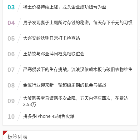
03
稀土价格持续上涨，龙头企业成功扭亏为盈
04
男子发现妻子上厕所时存钱的秘密，每天存下千元的习惯
05
大兴安岭猞猁日常打卡检查站
06
王楚钦与邓亚萍同框亮相联谊会
07
严寒侵袭下的生存挑战，流浪汉依赖木板与破旧衣物维生
08
金属行业迎来新一轮超级周期的机会与挑战
大爷购买宝马遭遇多次故障，五天内停车四次，花费达
09
2.58万
10
拼多多iPhone 4S销售火爆
标签列表