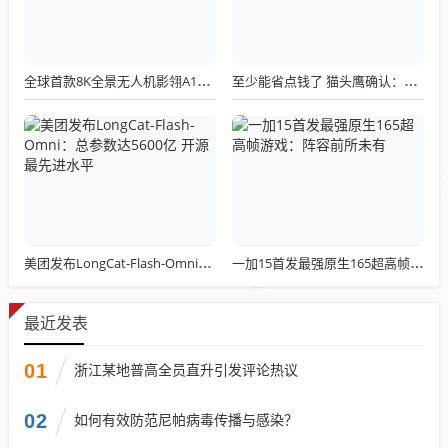
全球首款8K全景无人机影翎A1全球出货量突破三万，上市仅一个月！
至少能省点钱了 猫头鹰确认：现有LGA 1851散热器全面支持LGA 1954！
美团发布LongCat-Flash-Omni：总参数达5600亿 开源最先进水平
一加15首发最强原生165超高帧游戏：阵容前所未有
最近发表
01
浙江某地普高全员直升引发评论热议
02
如何有效防范尼帕病毒传播与感染？