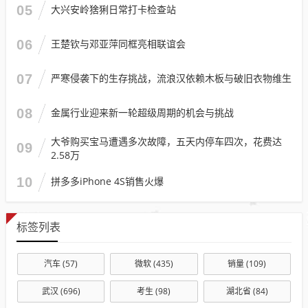
05
大兴安岭猞猁日常打卡检查站
06
王楚钦与邓亚萍同框亮相联谊会
07
严寒侵袭下的生存挑战，流浪汉依赖木板与破旧衣物维生
08
金属行业迎来新一轮超级周期的机会与挑战
大爷购买宝马遭遇多次故障，五天内停车四次，花费达
09
2.58万
10
拼多多iPhone 4S销售火爆
标签列表
汽车
(57)
微软
(435)
销量
(109)
武汉
(696)
考生
(98)
湖北省
(84)