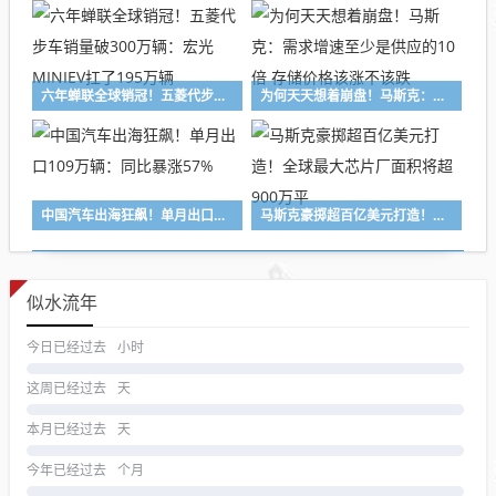
六年蝉联全球销冠！五菱代步车销量破300万辆：宏光MINIEV扛了195万辆
为何天天想着崩盘！马斯克：需求增速至少是供应的10倍 存储价格该涨不该跌
中国汽车出海狂飙！单月出口109万辆：同比暴涨57%
马斯克豪掷超百亿美元打造！全球最大芯片厂面积将超900万平
似水流年
今日已经过去
小时
这周已经过去
天
本月已经过去
天
今年已经过去
个月