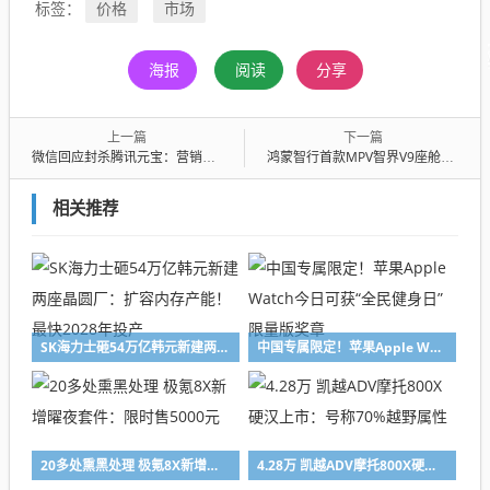
价格
市场
标签：
海报
阅读
分享
上一篇
下一篇
微信回应封杀腾讯元宝：营销活动干扰平台生态秩序 对用户造成骚扰
鸿蒙智行首款MPV智界V9座舱公布：二排座椅可对向旋转 秒变会客厅
相关推荐
SK海力士砸54万亿韩元新建两座晶圆厂：扩容内存产能！最快2028年投产
中国专属限定！苹果Apple Watch今日可获“全民健身日”限量版奖章
20多处熏黑处理 极氪8X新增曜夜套件：限时售5000元
4.28万 凯越ADV摩托800X硬汉上市：号称70%越野属性