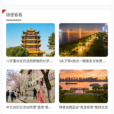
随便看看
12岁重孙女托住险跌倒的92岁太爷爷
3女子带4孩点一碗面多次免费续面
特普会晤后台“有说有笑”愉快交流
中方对印方涉台所谓“澄清”感到意外