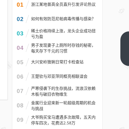
01
浙江某地普高全员直升引发评论热议
02
如何有效防范尼帕病毒传播与感染？
稀土价格持续上涨，龙头企业成功扭
03
亏为盈
腾讯
男子发现妻子上厕所时存钱的秘密，
04
元宝
每天存下千元的习惯
回应
下一
05
大兴安岭猞猁日常打卡检查站
篇
被微
信封
06
王楚钦与邓亚萍同框亮相联谊会
杀：
正紧
严寒侵袭下的生存挑战，流浪汉依赖
07
木板与破旧衣物维生
急优
化分
金属行业迎来新一轮超级周期的机会
08
与挑战
享机
制
大爷购买宝马遭遇多次故障，五天内
09
停车四次，花费达2.58万
尽快