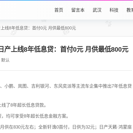
首页
留言本
武汉
科技
教
上线8年低息贷：首付0元 月供最低800元
产上线8年低息贷：首付0元 月供最低800元
默认
想、小鹏、岚图、吉利银河、东风奕派等主流车企集中推出7年低息贷
上线了8年超长低息贷款。
型，均可享受8年超长低息金融方案。
月供在830元左右；全新轩逸0首付，日供为32元；日产天籁·鸿蒙座