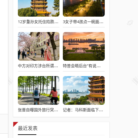
12岁重孙女托住险跌倒的92岁太爷爷
3女子带4孩点一碗面多次免费续面
中方对印方涉台所谓“澄清”感到意外
特普会晤后台“有说有笑”愉快交流
张晋自曝国外旅行突发心脏病险丧命
记者：马科斯面临下台危机
最近发表