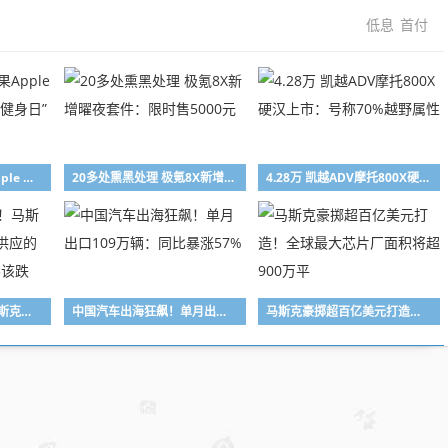
低息
首付
中国专属限定！苹果Apple Watch今日可获“全民健身日”限量版奖章
20多处熏黑处理 极氪8X新增曜夜套件：限时售5000元
4.28万 凯越ADV摩托800X硬汉上市：号称70%越野属性
为何天天想着崩盘！马斯克：需求增速至少是供应的10倍 存储价格该涨不该跌
中国汽车出海狂飙！单月出口109万辆：同比暴涨57%
马斯克豪掷超百亿美元打造！全球最大芯片厂面积将超900万平