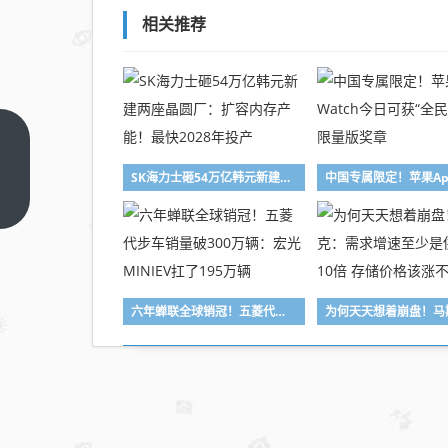
相关推荐
Intel
酷睿
SK海力士砸54万亿韩元新建两座晶圆厂：扩容内存产能！最快2028年投产
Ultra
上一
篇
200K
Plus
价格
曝
六年蝉联全球销冠！五菱代步车销量破300万辆：宏光MINIEV扛了195万辆
光！
全面
加量
不加
价