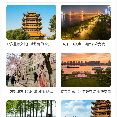
12岁重孙女托住险跌倒的92岁太爷爷
3女子带4孩点一碗面多次免费续面
特普会晤后台“有说有笑”愉快交流
中方对印方涉台所谓“澄清”感到意外