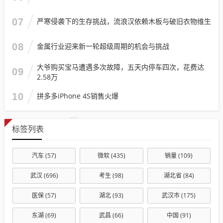
07
严寒侵袭下的生存挑战，流浪汉依赖木板与破旧衣物维生
08
金属行业迎来新一轮超级周期的机会与挑战
大爷购买宝马遭遇多次故障，五天内停车四次，花费达
09
2.58万
10
拼多多iPhone 4S销售火爆
标签列表
汽车
(57)
微软
(435)
销量
(109)
武汉
(696)
考生
(98)
湖北省
(84)
医保
(57)
湖北
(93)
武汉市
(175)
东湖
(69)
武昌
(66)
中国
(91)