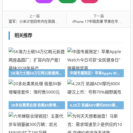
上一篇
下一篇
雷军：小米计划四年内在英国开150家门店 卖手机、汽车等产品
iPhone 17中国卖爆 苹果在华市场强势复苏！库克：我被销量惊到 感谢中国用户
相关推荐
SK海力士砸54万亿韩元新建两座晶圆厂：扩容内存产能！最快2028年投产
中国专属限定！苹果Apple Watch今日可获“全民健身日”限量版奖章
20多处熏黑处理 极氪8X新增曜夜套件：限时售5000元
4.28万 凯越ADV摩托800X硬汉上市：号称70%越野属性