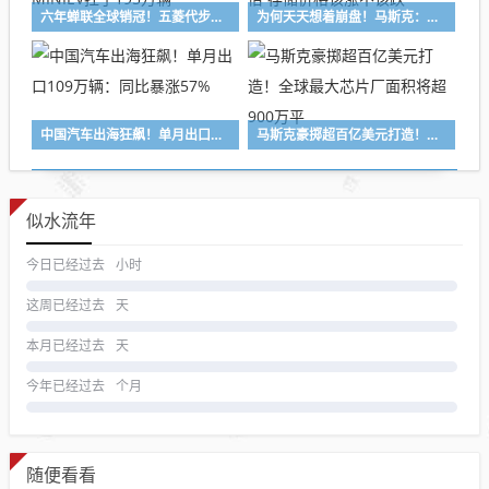
六年蝉联全球销冠！五菱代步车销量破300万辆：宏光MINIEV扛了195万辆
为何天天想着崩盘！马斯克：需求增速至少是供应的10倍 存储价格该涨不该跌
中国汽车出海狂飙！单月出口109万辆：同比暴涨57%
马斯克豪掷超百亿美元打造！全球最大芯片厂面积将超900万平
似水流年
今日已经过去
小时
这周已经过去
天
本月已经过去
天
今年已经过去
个月
随便看看