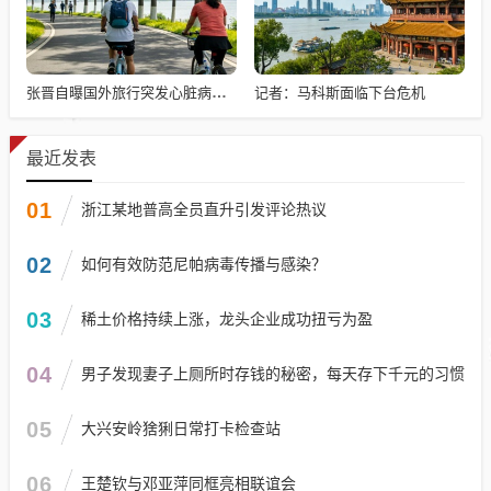
记者：马科斯面临下台危机
张晋自曝国外旅行突发心脏病险丧命
最近发表
01
浙江某地普高全员直升引发评论热议
02
如何有效防范尼帕病毒传播与感染？
03
稀土价格持续上涨，龙头企业成功扭亏为盈
04
男子发现妻子上厕所时存钱的秘密，每天存下千元的习惯
05
大兴安岭猞猁日常打卡检查站
06
王楚钦与邓亚萍同框亮相联谊会